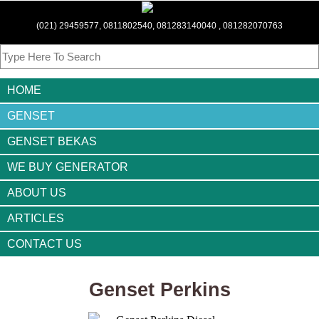
(021) 29459577, 0811802540, 081283140040 , 081282070763
HOME
GENSET
GENSET BEKAS
WE BUY GENERATOR
ABOUT US
ARTICLES
CONTACT US
Genset Perkins