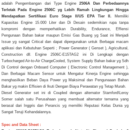
adalah Pengembangan dari Type Engine
2506A
Dan Perbedaannya
Terletak Pada Engine 2506C yg Lebih Ramah Lingkungan Hingga
Mendapatkan Sertifikasi Euro Stage II/US EPA Tier II.
Memiliki
Kapasitas Engine 15.000 Liter dan Di Desain sedemikian rupa tanpa
kompromi dengan memperhatikan Durability, Endurance, Effiensi
Pengunaan Bahan bakar maupun Emisi Gas Buang yg Saat ini Menjadi
Issue yg sangat Critical dan dapat dipergunakan untuk Berbagai macam
aplikasi dan Kebutuhan Seperti ; Power Generator ( Genset ), Agricultural,
Construction dll. Engine 2506C-E15TAG2 ini Di Lengkapi dengan
Turbocharged Air-to-Air ChargeCooled, System Supply Bahan bakar yg Sdh
Di Control dengan Onboard Computer ( Electronic Control Management ),
Dan Berbagai Macam Sensor untuk Mengatur Kinerja Engine sehingga
menghasilkan Beban Daya Power yg Maksimal dan Pengunaaan Bahan
Bakar yg makin Effisien di Ikuti Dengan Biaya Perawatan yg Tetap Murah.
Diesel Generator set ini di Coupled dengan alternator Stamford\Leroy
Somer salah satu Perusahaan yang membuat alternator ternama yang
berasal dari Inggris dan Perancis yg memiliki Reputasi Kelas Dunia yg
Sangat Teruji Kehandalannya.
Spec and Data Sheet :