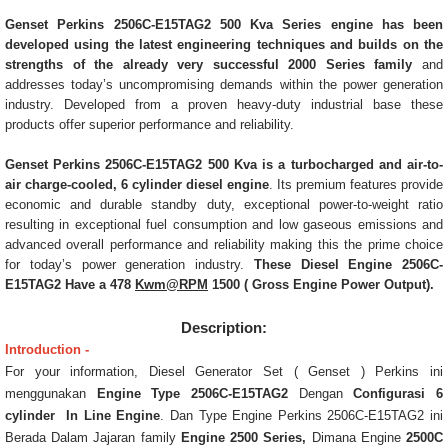
Genset Perkins 2506C-E15TAG2 500 Kva Series engine has been
developed using the latest engineering techniques and builds on the
strengths of the already very successful 2000 Series family
and
addresses today’s uncompromising demands within the power generation
industry. Developed from a proven heavy-duty industrial base these
products offer superior performance and reliability.
Genset Perkins 2506C-E15TAG2 500 Kva is a turbocharged and air-to-
air charge-cooled, 6 cylinder diesel engine
. Its premium features provide
economic and durable standby duty, exceptional power-to-weight ratio
resulting in exceptional fuel consumption and low gaseous emissions and
advanced overall performance and reliability making this the prime choice
for today’s power generation industry.
These Diesel Engine 2506C-
E15TAG2 Have a 478
Kwm@RPM
1500 ( Gross Engine Power Output).
Description:
Introduction -
For your information, Diesel Generator Set ( Genset ) Perkins ini
menggunakan
Engine Type 2506C-E15TAG2
Dengan
Configurasi 6
cylinder In Line Engine
. Dan Type Engine Perkins 2506C-E15TAG2 ini
Berada Dalam Jajaran family
Engine 2500 Series,
Dimana Engine
2500C