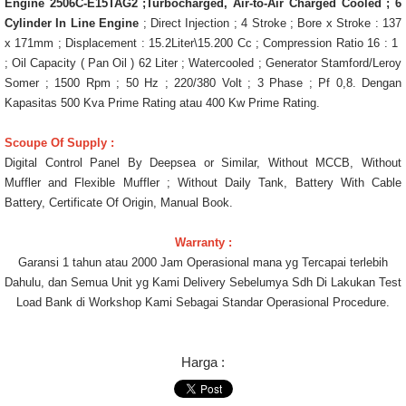
Engine 2506C-E15TAG2 ;Turbocharged, Air-to-Air Charged Cooled ; 6
Cylinder In Line Engine
; Direct Injection ; 4 Stroke ; Bore x Stroke : 137
x 171mm ; Displacement : 15.2Liter\15.200 Cc ; Compression Ratio 16 : 1
; Oil Capacity ( Pan Oil ) 62 Liter ; Watercooled ; Generator Stamford/Leroy
Somer ; 1500 Rpm ; 50 Hz ; 220/380 Volt ; 3 Phase ; Pf 0,8. Dengan
Kapasitas 500 Kva Prime Rating atau 400 Kw Prime Rating.
Scoupe Of Supply :
Digital Control Panel By Deepsea or Similar, Without MCCB, Without
Muffler and Flexible Muffler ; Without Daily Tank, Battery With Cable
Battery, Certificate Of Origin, Manual Book.
Warranty :
Garansi 1 tahun atau 2000 Jam Operasional mana yg Tercapai terlebih
Dahulu, dan Semua Unit yg Kami Delivery Sebelumya Sdh Di Lakukan Test
Load Bank di Workshop Kami Sebagai Standar Operasional Procedure.
Harga :